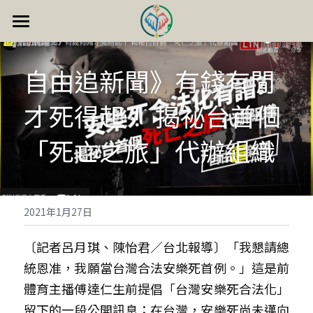
首頁
自由追新聞》有錢有閒
成功案例
才死得起！ 揭祕台首個
安樂死簡介
「死亡之旅」代辦組織
聯絡我們
歷年活動
相關報導
2021年1月27日
精華整理
〔記者呂月琪、陳怡君／台北報導〕「我懇請總
統恩准，我願當台灣合法安樂死首例。」這是前
精神紀念
體育主播傅達仁生前提倡「台灣安樂死合法化」
留下的一段公開訊息；在台灣，安樂死尚未邁向
關於我們